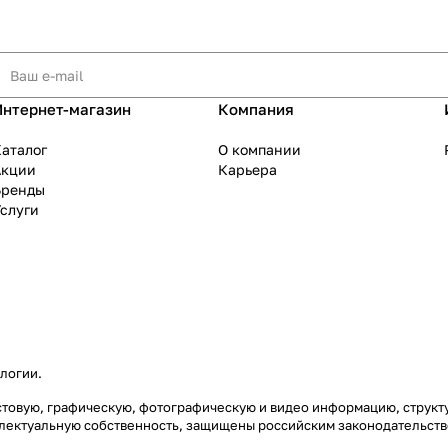
Интернет-магазин
Компания
аталог
О компании
Акции
Карьера
Бренды
слуги
ологии
.
екстовую, графическую, фотографическую и видео информацию, струк
еллектуальную собственность, защищены российским законодательст