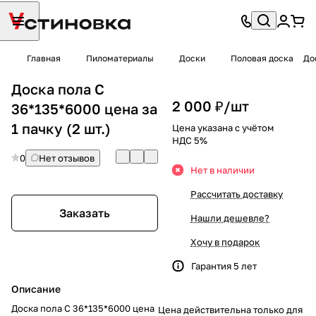
Главная
Пиломатериалы
Доски
Половая доска
До
Доска пола C
2 000 ₽/
шт
36*135*6000 цена за
1 пачку (2 шт.)
Цена указана с учётом
НДС 5%
0
Нет отзывов
Нет в наличии
Рассчитать доставку
Заказать
Нашли дешевле?
Хочу в подарок
Гарантия 5 лет
Описание
Доска пола C 36*135*6000 цена
Цена действительна только для