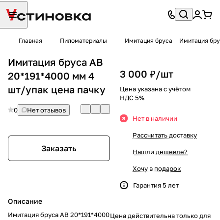
Главная
Пиломатериалы
Имитация бруса
Имитация бру
Имитация бруса АВ
3 000 ₽/
шт
20*191*4000 мм 4
шт/упак цена пачку
Цена указана с учётом
НДС 5%
0
Нет отзывов
Нет в наличии
Рассчитать доставку
Заказать
Нашли дешевле?
Хочу в подарок
Гарантия 5 лет
Описание
Имитация бруса АВ 20*191*4000
Цена действительна только для