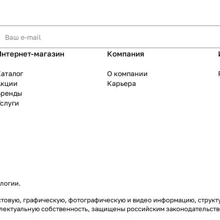
Интернет-магазин
Компания
аталог
О компании
Акции
Карьера
Бренды
слуги
ологии
.
екстовую, графическую, фотографическую и видео информацию, струк
еллектуальную собственность, защищены российским законодательст