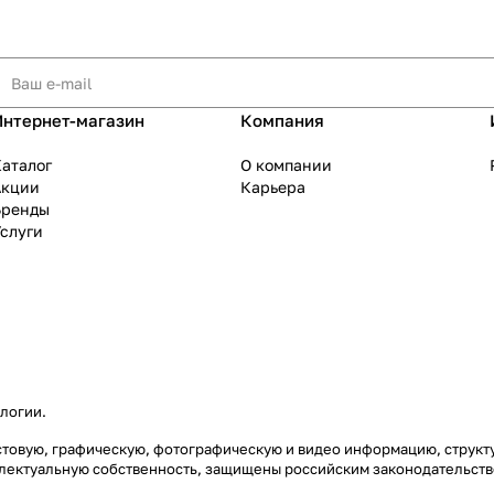
Интернет-магазин
Компания
аталог
О компании
Акции
Карьера
Бренды
слуги
ологии
.
екстовую, графическую, фотографическую и видео информацию, струк
еллектуальную собственность, защищены российским законодательст