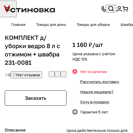
Главная
Товары для дома
Товары для уборки
Швабры
КОМПЛЕКТ д/
1 160 ₽/
шт
уборки ведро 8 л с
отжимом + швабра
Цена указана с учётом
НДС 5%
231-0081
Нет в наличии
0
Нет отзывов
Рассчитать доставку
Нашли дешевле?
Заказать
Хочу в подарок
Гарантия 5 лет
Описание
Цена действительна только для