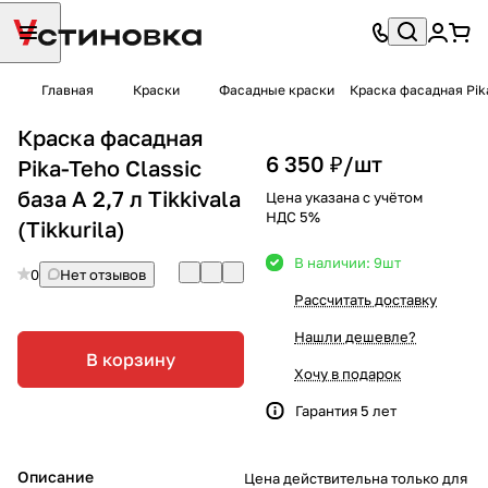
Главная
Краски
Фасадные краски
Краска фасадная Pika-
Краска фасадная
6 350 ₽/
шт
Pika-Teho Classic
база A 2,7 л Tikkivala
Цена указана с учётом
НДС 5%
(Tikkurila)
В наличии: 9
шт
0
Нет отзывов
Рассчитать доставку
Нашли дешевле?
В корзину
Хочу в подарок
Гарантия 5 лет
Описание
Цена действительна только для