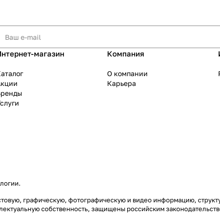
Интернет-магазин
Компания
аталог
О компании
Акции
Карьера
Бренды
слуги
ологии
.
екстовую, графическую, фотографическую и видео информацию, струк
еллектуальную собственность, защищены российским законодательст