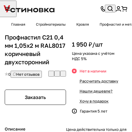
Главная
Стройматериалы
Кровля
Профнастил и мет
Профнастил С21 0,4
1 950 ₽/
шт
мм 1,05х2 м RAL8017
коричневый
Цена указана с учётом
НДС 5%
двухсторонний
Нет в наличии
0
Нет отзывов
Рассчитать доставку
Нашли дешевле?
Заказать
Хочу в подарок
Гарантия 5 лет
Описание
Цена действительна только для