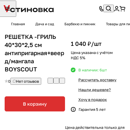
Главная
Дача и сад
Барбекю и пикник
Товары для п
РЕШЕТКА -ГРИЛЬ
1 040 ₽/
шт
40*30*2,5 см
антипригарная+веер
Цена указана с учётом
НДС 5%
д/мангала
BOYSCOUT
В наличии: 6
шт
Рассчитать доставку
0
Нет отзывов
Нашли дешевле?
Хочу в подарок
В корзину
Гарантия 5 лет
Цена действительна только для