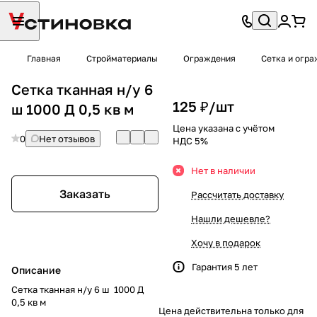
Главная
Стройматериалы
Ограждения
Сетка и огр
Сетка тканная н/у 6
125 ₽/
шт
ш 1000 Д 0,5 кв м
Цена указана с учётом
0
Нет отзывов
НДС 5%
Нет в наличии
Заказать
Рассчитать доставку
Нашли дешевле?
Хочу в подарок
Гарантия 5 лет
Описание
Сетка тканная н/у 6 ш 1000 Д
0,5 кв м
Цена действительна только для