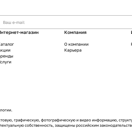
Интернет-магазин
Компания
аталог
О компании
Акции
Карьера
Бренды
слуги
ологии
.
екстовую, графическую, фотографическую и видео информацию, струк
еллектуальную собственность, защищены российским законодательст