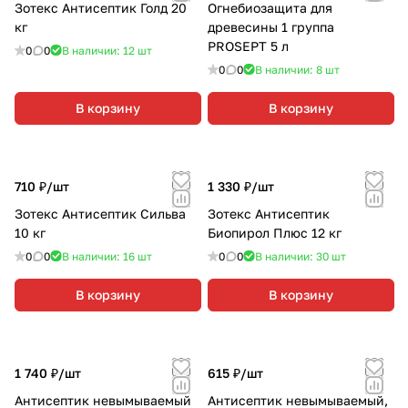
Зотекс Антисептик Голд 20
Огнебиозащита для
кг
древесины 1 группа
PROSEPT 5 л
0
0
В наличии: 12
шт
0
0
В наличии: 8
шт
В корзину
В корзину
710 ₽/
шт
1 330 ₽/
шт
Зотекс Антисептик Сильва
Зотекс Антисептик
10 кг
Биопирол Плюс 12 кг
0
0
В наличии: 16
шт
0
0
В наличии: 30
шт
В корзину
В корзину
1 740 ₽/
шт
615 ₽/
шт
Антисептик невымываемый
Антисептик невымываемый,