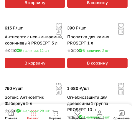
В корзину
В корзину
615 ₽/
шт
390 ₽/
шт
Антисептик невымываемый,
Пропитка для камня
коричневый PROSEPT 5 л
PROSEPT 1 л
0
0
В наличии: 12
шт
0
0
В наличии: 2
шт
В корзину
В корзину
760 ₽/
шт
1 680 ₽/
шт
Зотекс Антисептик
Огнебиозащита для
Фабервуд 5 л
древесины 1 группа
PROSEPT 10 л
0
0
В наличии: 28
шт
0
0
В наличии: 7
шт
Главная
Каталог
Корзина
Избранные
Кабинет
Сравнение
В корзину
В корзину