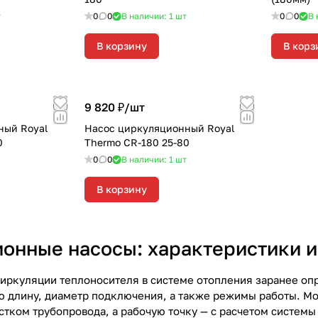
т
0
0
В наличии: 1
шт
0
0
В 
В корзину
В корз
9 820 ₽/
шт
ный Royal
Насос циркуляционный Royal
0
Thermo CR-180 25-80
0
0
В наличии: 1
шт
В корзину
онные насосы: характеристики и
иркуляции теплоносителя в системе отопления заранее оп
ю длину, диаметр подключения, а также режимы работы. М
тком трубопровода, а рабочую точку — с расчетом системы