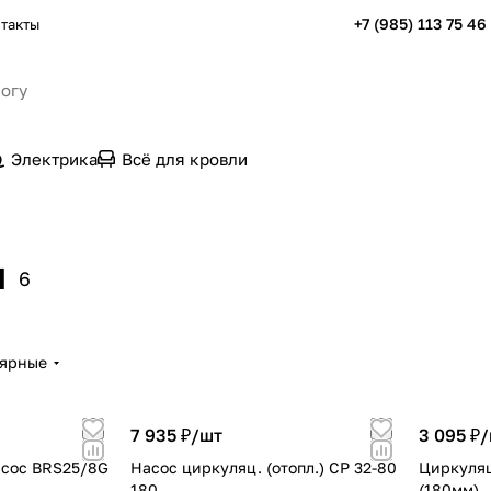
+7 (985) 113 75 46
такты
Электрика
Всё для кровли
ы
6
лярные
7 935 ₽/
шт
3 095 ₽/
сос BRS25/8G
Насос циркуляц. (отопл.) CP 32-80
Циркуля
180
(180мм)