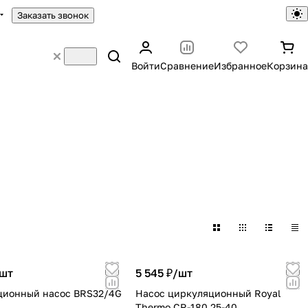
Заказать звонок
Войти
Сравнение
Избранное
Корзина
шт
5 545 ₽/
шт
ционный насос BRS32/4G
Насос циркуляционный Royal
Thermo CR-180 25-40