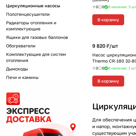
Циркуляционные насосы
0
0
В наличии: 3
ш
Полотенцесушители
В корзину
Радиаторы отопления и
комплектующие
Ящики для газовых баллонов
9 820 ₽/
шт
Обогреватели
Комплектующие для систем
Насос циркуляцион
отопления
Thermo CR-180 32-8
0
0
В наличии: 1
шт
Дымоходы
Печи и камины
В корзину
Циркуляци
Для обеспечения ц
и напор, монтажну
существующим учас