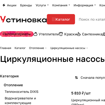
Акции
Бренды
Услуги
Компания
Информация
Кон
Каталог
Пиломатериалы
Утеплители
Краски
Сантехника
Главная
Каталог
Отопление
Циркуляционные насосы
Циркуляционные насос
Категория
Сначала попу
Отопление
Теплоноситель DIXIS
5 810 ₽/
шт
Водонагреватели и
Циркуляционный на
комплектующие
(180мм)