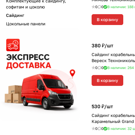
Комплектующие к сайдингу,
софитам и цоколю
0
0
В наличии: 188
Сайдинг
В корзину
Цокольные панели
380 ₽/
шт
Сайдинг корабельны
Вереск Технониколь
0
0
В наличии: 264
В корзину
530 ₽/
шт
Сайдинг корабельны
Карамельный Grand 
0
0
В наличии: 32
ш