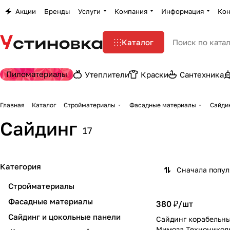
Акции
Бренды
Услуги
Компания
Информация
Кон
Каталог
Пиломатериалы
Утеплители
Краски
Сантехника
Главная
Каталог
Стройматериалы
Фасадные материалы
Сайди
Сайдинг
17
Категория
Сначала попу
Стройматериалы
Фасадные материалы
380 ₽/
шт
Сайдинг и цокольные панели
Сайдинг корабельны
Мимоза Техноникол