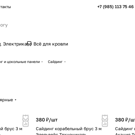
+7 (985) 113 75 46
такты
Электрика
Всё для кровли
нг и цокольные панели
Сайдинг
лярные
380 ₽/
шт
380 ₽/
ш
й брус 3 м
Сайдинг корабельный брус 3 м
Сайдинг 
ь
Эдельвейс Технониколь
Акация Т