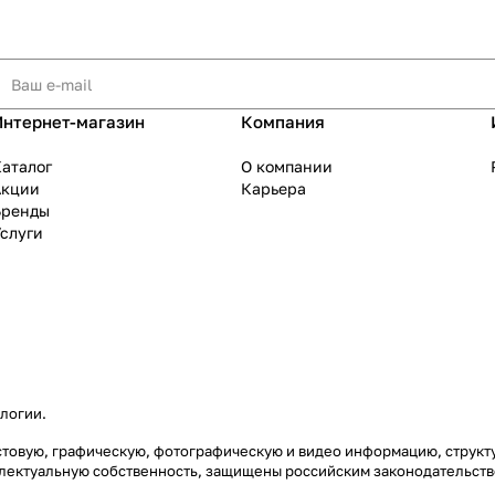
Интернет-магазин
Компания
аталог
О компании
Акции
Карьера
Бренды
слуги
ологии
.
екстовую, графическую, фотографическую и видео информацию, струк
еллектуальную собственность, защищены российским законодательст