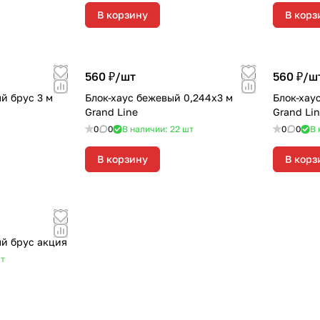
В корзину
В корз
560 ₽/
шт
560 ₽/
ш
й брус 3 м
Блок-хаус бежевый 0,244х3 м
Блок-хау
Grand Line
Grand Li
0
0
В наличии: 22
шт
0
0
В 
В корзину
В корз
й брус акция
т