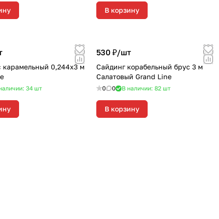
ину
В корзину
т
530 ₽/
шт
с карамельный 0,244х3 м
Сайдинг корабельный брус 3 м
ne
Салатовый Grand Line
наличии: 34
шт
0
0
В наличии: 82
шт
ину
В корзину