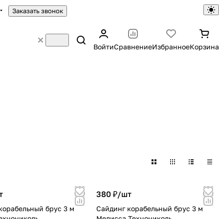
Заказать звонок
Войти
Сравнение
Избранное
Корзина
т
380 ₽/
шт
корабельный брус 3 м
Сайдинг корабельный брус 3 м
ехнониколь
Мелисса Технониколь