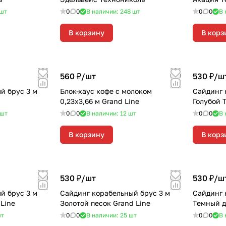
шт
0
0
В наличии: 248
шт
0
0
В 
В корзину
В корз
560 ₽/
шт
530 ₽/
ш
й брус 3 м
Блок-хаус кофе с молоком
Сайдинг 
0,23х3,66 м Grand Line
Голубой 
шт
0
0
В наличии: 12
шт
0
0
В 
В корзину
В корз
530 ₽/
шт
530 ₽/
ш
й брус 3 м
Сайдинг корабельный брус 3 м
Сайдинг 
Line
Золотой песок Grand Line
Темный д
т
0
0
В наличии: 25
шт
0
0
В 