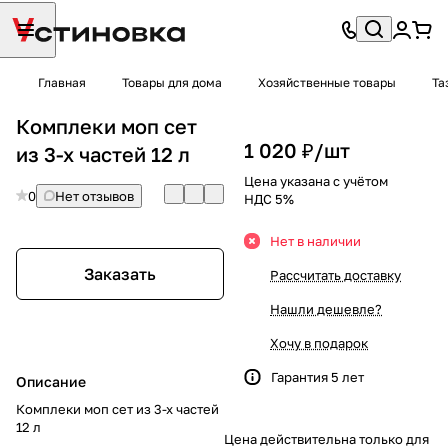
Главная
Товары для дома
Хозяйственные товары
Та
Комплеки моп сет
1 020 ₽/
шт
из 3-х частей 12 л
Цена указана с учётом
0
Нет отзывов
НДС 5%
Нет в наличии
Заказать
Рассчитать доставку
Нашли дешевле?
Хочу в подарок
Гарантия 5 лет
Описание
Комплеки моп сет из 3-х частей
12 л
Цена действительна только для