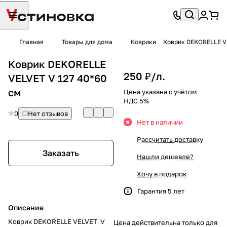
Главная
Товары для дома
Коврики
Коврик DEKORELLE VE
Коврик DEKORELLE
250 ₽/
л.
VELVET V 127 40*60
см
Цена указана с учётом
НДС 5%
0
Нет отзывов
Нет в наличии
Рассчитать доставку
Заказать
Нашли дешевле?
Хочу в подарок
Гарантия 5 лет
Описание
Коврик DEKORELLE VELVET V
Цена действительна только для