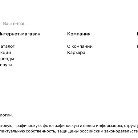
Интернет-магазин
Компания
аталог
О компании
Акции
Карьера
Бренды
слуги
ологии
.
екстовую, графическую, фотографическую и видео информацию, струк
еллектуальную собственность, защищены российским законодательст