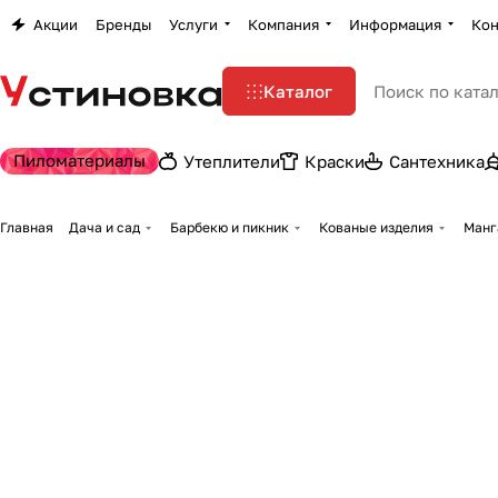
Акции
Бренды
Услуги
Компания
Информация
Кон
Каталог
Пиломатериалы
Утеплители
Краски
Сантехника
Главная
Дача и сад
Барбекю и пикник
Кованые изделия
Манга