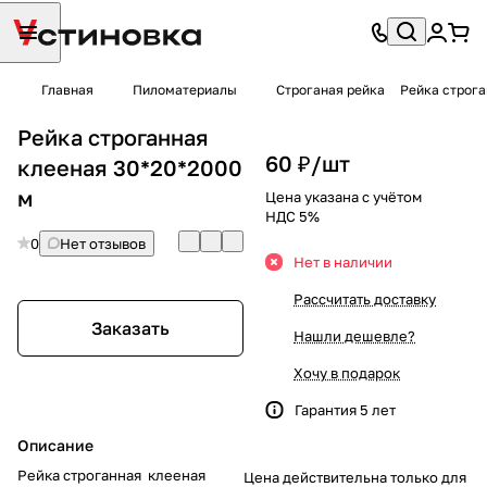
Главная
Пиломатериалы
Строганая рейка
Рейка строга
Рейка строганная
60 ₽/
шт
клееная 30*20*2000
м
Цена указана с учётом
НДС 5%
0
Нет отзывов
Нет в наличии
Рассчитать доставку
Заказать
Нашли дешевле?
Хочу в подарок
Гарантия 5 лет
Описание
Рейка строганная клееная
Цена действительна только для