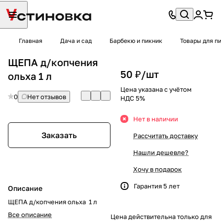
Главная
Дача и сад
Барбекю и пикник
Товары для п
ЩЕПА д/копчения
50 ₽/
шт
ольха 1 л
Цена указана с учётом
0
Нет отзывов
НДС 5%
Нет в наличии
Заказать
Рассчитать доставку
Нашли дешевле?
Хочу в подарок
Гарантия 5 лет
Описание
ЩЕПА д/копчения ольха 1 л
Все описание
Цена действительна только для