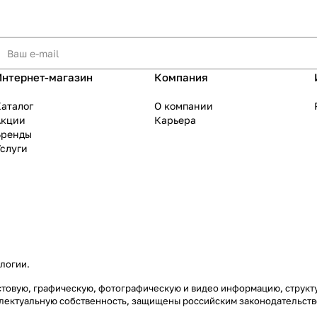
Интернет-магазин
Компания
аталог
О компании
Акции
Карьера
Бренды
слуги
ологии
.
екстовую, графическую, фотографическую и видео информацию, струк
еллектуальную собственность, защищены российским законодательст