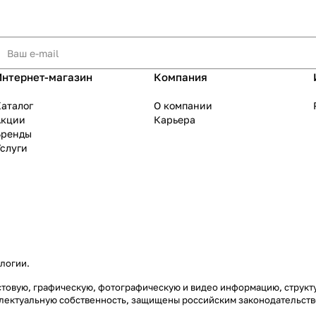
Интернет-магазин
Компания
аталог
О компании
Акции
Карьера
Бренды
слуги
ологии
.
екстовую, графическую, фотографическую и видео информацию, струк
еллектуальную собственность, защищены российским законодательст