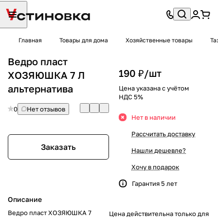
Главная
Товары для дома
Хозяйственные товары
Та
Ведро пласт
190 ₽/
шт
ХОЗЯЮШКА 7 Л
альтернатива
Цена указана с учётом
НДС 5%
0
Нет отзывов
Нет в наличии
Рассчитать доставку
Заказать
Нашли дешевле?
Хочу в подарок
Гарантия 5 лет
Описание
Ведро пласт ХОЗЯЮШКА 7
Цена действительна только для