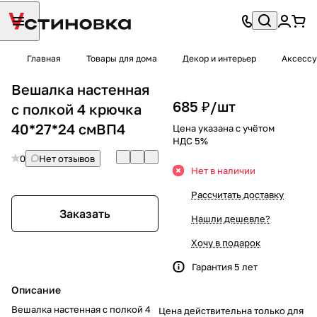
Главная
Товары для дома
Декор и интерьер
Аксессу
Вешалка настенная
685 ₽/
шт
с полкой 4 крючка
40*27*24 смВП4
Цена указана с учётом
НДС 5%
0
Нет отзывов
Нет в наличии
Рассчитать доставку
Заказать
Нашли дешевле?
Хочу в подарок
Гарантия 5 лет
Описание
Вешалка настенная с полкой 4
Цена действительна только для