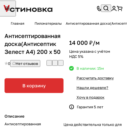
Главная
Пиломатериалы
Антисептированная доска(Антисепти
Антисептированная
14 000 ₽/
м
доска(Антисептик
Зелест А4) 200 х 50
Цена указана с учётом
НДС 5%
0
Нет отзывов
В наличии: 15
м
Рассчитать доставку
В корзину
Нашли дешевле?
Хочу в подарок
Гарантия 5 лет
Описание
Антисептированная
Цена действительна только для