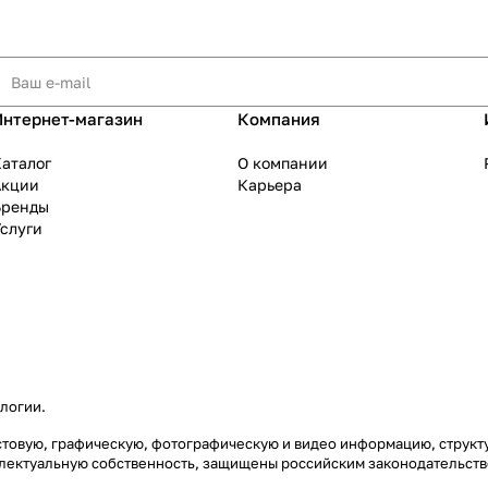
Интернет-магазин
Компания
аталог
О компании
Акции
Карьера
Бренды
слуги
ологии
.
екстовую, графическую, фотографическую и видео информацию, струк
еллектуальную собственность, защищены российским законодательст