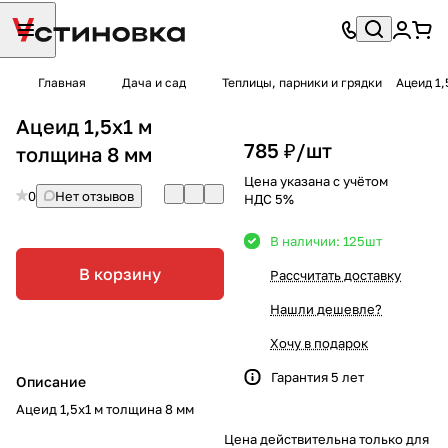
Главная
Дача и сад
Теплицы, парники и грядки
Ацеид 1,
Ацеид 1,5х1 м
785 ₽/
шт
толщина 8 мм
Цена указана с учётом
0
Нет отзывов
НДС 5%
В наличии: 125
шт
В корзину
Рассчитать доставку
Нашли дешевле?
Хочу в подарок
Гарантия 5 лет
Описание
Ацеид 1,5х1 м толщина 8 мм
Цена действительна только для