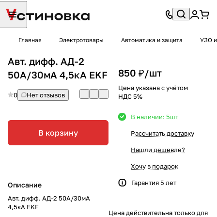
Главная
Электротовары
Автоматика и защита
УЗО и
Авт. дифф. АД-2
850 ₽/
шт
50А/30мА 4,5кА EKF
Цена указана с учётом
0
Нет отзывов
НДС 5%
В наличии: 5
шт
В корзину
Рассчитать доставку
Нашли дешевле?
Хочу в подарок
Гарантия 5 лет
Описание
Авт. дифф. АД-2 50А/30мА
4,5кА EKF
Цена действительна только для