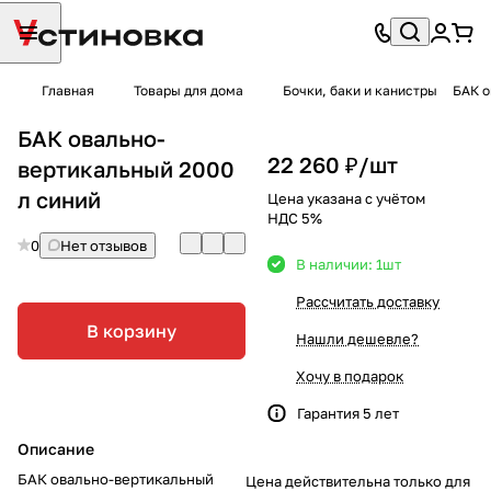
Главная
Товары для дома
Бочки, баки и канистры
БАК о
БАК овально-
22 260 ₽/
шт
вертикальный 2000
л синий
Цена указана с учётом
НДС 5%
0
Нет отзывов
В наличии: 1
шт
Рассчитать доставку
В корзину
Нашли дешевле?
Хочу в подарок
Гарантия 5 лет
Описание
БАК овально-вертикальный
Цена действительна только для