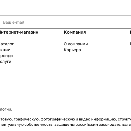
Интернет-магазин
Компания
аталог
О компании
Акции
Карьера
Бренды
слуги
ологии
.
екстовую, графическую, фотографическую и видео информацию, струк
еллектуальную собственность, защищены российским законодательст