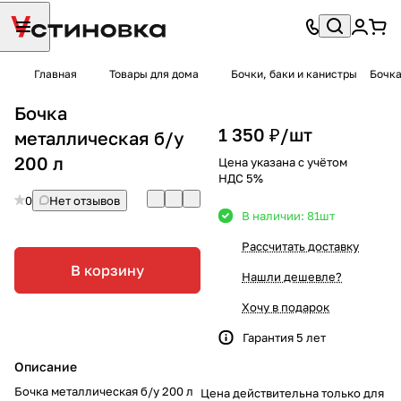
Главная
Товары для дома
Бочки, баки и канистры
Бочка
Бочка
1 350 ₽/
шт
металлическая б/у
200 л
Цена указана с учётом
НДС 5%
0
Нет отзывов
В наличии: 81
шт
Рассчитать доставку
В корзину
Нашли дешевле?
Хочу в подарок
Гарантия 5 лет
Описание
Бочка металлическая б/у 200 л
Цена действительна только для