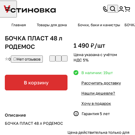
Главная
Товары для дома
Бочки, баки и канистры
БОЧК
БОЧКА ПЛАСТ 48 л
1 490 ₽/
шт
РОДЕМОС
Цена указана с учётом
0
Нет отзывов
НДС 5%
В наличии: 19
шт
В корзину
Рассчитать доставку
Нашли дешевле?
Хочу в подарок
Гарантия 5 лет
Описание
БОЧКА ПЛАСТ 48 л РОДЕМОС
Цена действительна только для