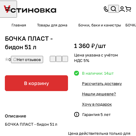
Главная
Товары для дома
Бочки, баки и канистры
БОЧКА
БОЧКА ПЛАСТ -
1 360 ₽/
шт
бидон 51 л
Цена указана с учётом
0
Нет отзывов
НДС 5%
В наличии: 14
шт
В корзину
Рассчитать доставку
Нашли дешевле?
Хочу в подарок
Гарантия 5 лет
Описание
БОЧКА ПЛАСТ - бидон 51 л
Цена действительна только для