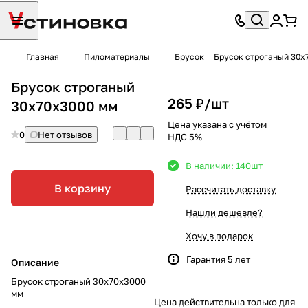
Главная
Пиломатериалы
Брусок
Брусок строганый 30х
Брусок строганый
265 ₽/
шт
30х70х3000 мм
Цена указана с учётом
0
Нет отзывов
НДС 5%
В наличии: 140
шт
В корзину
Рассчитать доставку
Нашли дешевле?
Хочу в подарок
Гарантия 5 лет
Описание
Брусок строганый 30х70х3000
мм
Цена действительна только для