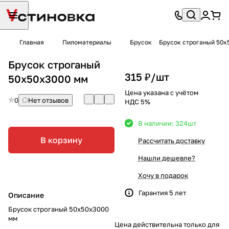
Главная
Пиломатериалы
Брусок
Брусок строганый 50х
Брусок строганый
315 ₽/
шт
50х50х3000 мм
Цена указана с учётом
0
Нет отзывов
НДС 5%
В наличии: 324
шт
В корзину
Рассчитать доставку
Нашли дешевле?
Хочу в подарок
Гарантия 5 лет
Описание
Брусок строганый 50х50х3000
мм
Цена действительна только для