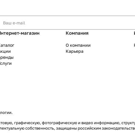
Интернет-магазин
Компания
аталог
О компании
Акции
Карьера
Бренды
слуги
ологии
.
екстовую, графическую, фотографическую и видео информацию, струк
еллектуальную собственность, защищены российским законодательст