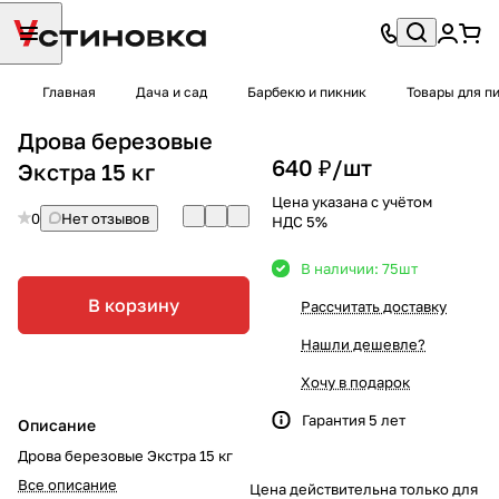
Главная
Дача и сад
Барбекю и пикник
Товары для п
Дрова березовые
640 ₽/
шт
Экстра 15 кг
Цена указана с учётом
0
Нет отзывов
НДС 5%
В наличии: 75
шт
В корзину
Рассчитать доставку
Нашли дешевле?
Хочу в подарок
Гарантия 5 лет
Описание
Дрова березовые Экстра 15 кг
Все описание
Цена действительна только для