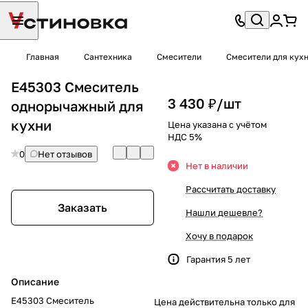
Главная
Сантехника
Смесители
Смесители для кух
E45303 Смеситель
3 430 ₽/
шт
однорычажный для
кухни
Цена указана с учётом
НДС 5%
0
Нет отзывов
Нет в наличии
Рассчитать доставку
Заказать
Нашли дешевле?
Хочу в подарок
Гарантия 5 лет
Описание
E45303 Смеситель
Цена действительна только для