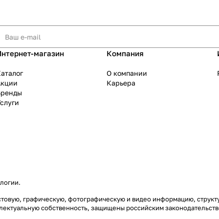
Интернет-магазин
Компания
аталог
О компании
Акции
Карьера
Бренды
слуги
ологии
.
екстовую, графическую, фотографическую и видео информацию, струк
еллектуальную собственность, защищены российским законодательст