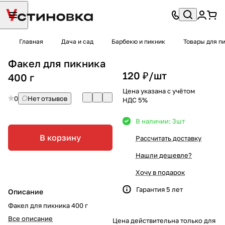
Главная
Дача и сад
Барбекю и пикник
Товары для п
Факел для пикника
120 ₽/
шт
400 г
Цена указана с учётом
0
Нет отзывов
НДС 5%
В наличии: 3
шт
В корзину
Рассчитать доставку
Нашли дешевле?
Хочу в подарок
Гарантия 5 лет
Описание
Факел для пикника 400 г
Все описание
Цена действительна только для