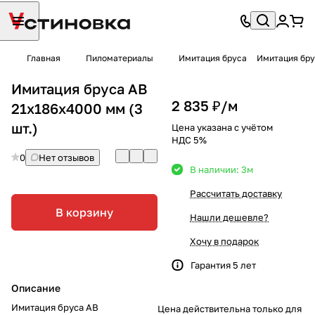
Главная
Пиломатериалы
Имитация бруса
Имитация бру
Имитация бруса АВ
2 835 ₽/
м
21х186х4000 мм (3
шт.)
Цена указана с учётом
НДС 5%
0
Нет отзывов
В наличии: 3
м
Рассчитать доставку
В корзину
Нашли дешевле?
Хочу в подарок
Гарантия 5 лет
Описание
Имитация бруса АВ
Цена действительна только для