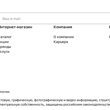
Интернет-магазин
Компания
аталог
О компании
Акции
Карьера
Бренды
слуги
ологии
.
екстовую, графическую, фотографическую и видео информацию, струк
еллектуальную собственность, защищены российским законодательст