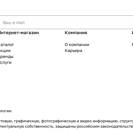
Интернет-магазин
Компания
аталог
О компании
Акции
Карьера
Бренды
слуги
ологии
.
екстовую, графическую, фотографическую и видео информацию, струк
еллектуальную собственность, защищены российским законодательст