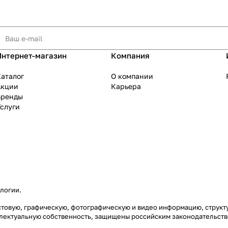
Интернет-магазин
Компания
аталог
О компании
Акции
Карьера
Бренды
слуги
ологии
.
екстовую, графическую, фотографическую и видео информацию, струк
еллектуальную собственность, защищены российским законодательст