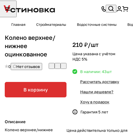
Главная
Стройматериалы
Водосточные системы
Во
Колено верхнее/
210 ₽/
шт
нижнее
оцинкованное
Цена указана с учётом
НДС 5%
0
Нет отзывов
В наличии: 43
шт
Рассчитать доставку
В корзину
Нашли дешевле?
Хочу в подарок
Гарантия 5 лет
Описание
Колено верхнее/нижнее
Цена действительна только для