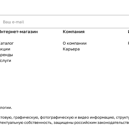
Интернет-магазин
Компания
аталог
О компании
Акции
Карьера
Бренды
слуги
ологии
.
екстовую, графическую, фотографическую и видео информацию, струк
еллектуальную собственность, защищены российским законодательст