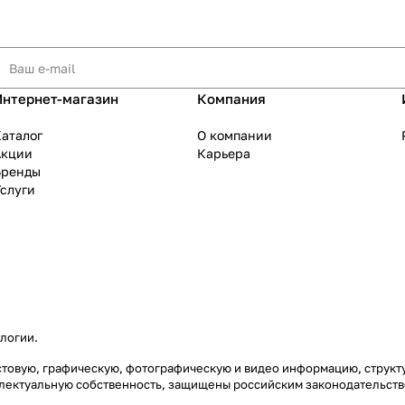
Интернет-магазин
Компания
аталог
О компании
Акции
Карьера
Бренды
слуги
ологии
.
екстовую, графическую, фотографическую и видео информацию, струк
еллектуальную собственность, защищены российским законодательст