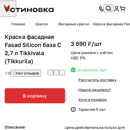
Главная
Краски
Фасадные краски
Краска фасадная Fasad
Краска фасадная
3 690 ₽/
шт
Fasad Silicon база C
2,7 л Tikkivala
Цена указана с учётом
НДС 5%
(Tikkurila)
В наличии: 4
шт
0
Нет отзывов
Рассчитать доставку
Нашли дешевле?
В корзину
Хочу в подарок
Гарантия 5 лет
Описание
Цена действительна только для