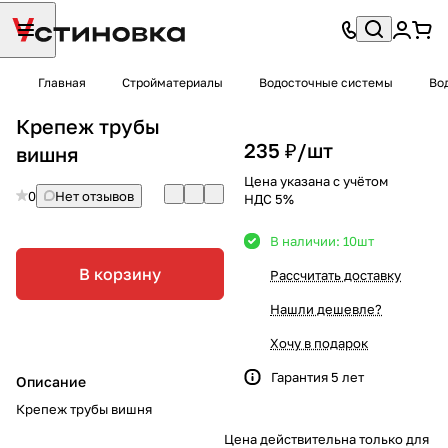
Главная
Стройматериалы
Водосточные системы
Во
Крепеж трубы
235 ₽/
шт
вишня
Цена указана с учётом
0
Нет отзывов
НДС 5%
В наличии: 10
шт
В корзину
Рассчитать доставку
Нашли дешевле?
Хочу в подарок
Гарантия 5 лет
Описание
Крепеж трубы вишня
Цена действительна только для