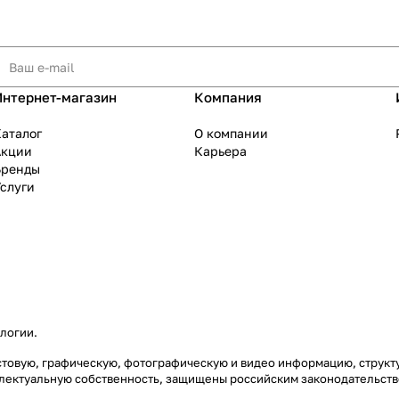
Интернет-магазин
Компания
аталог
О компании
Акции
Карьера
Бренды
слуги
ологии
.
екстовую, графическую, фотографическую и видео информацию, струк
еллектуальную собственность, защищены российским законодательст